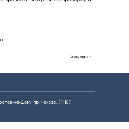
а.
Следующая »
Ростов-на-Дону, пр. Чехова, 71/187