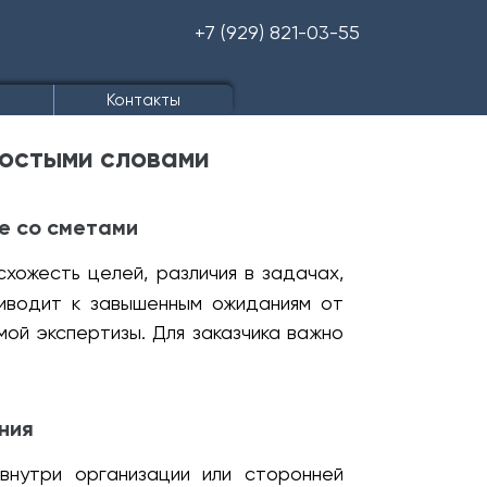
+7 (929) 821-03-55
ы
Контакты
ростыми словами
е со сметами
хожесть целей, различия в задачах,
иводит к завышенным ожиданиям от
ой экспертизы. Для заказчика важно
ния
внутри организации или сторонней