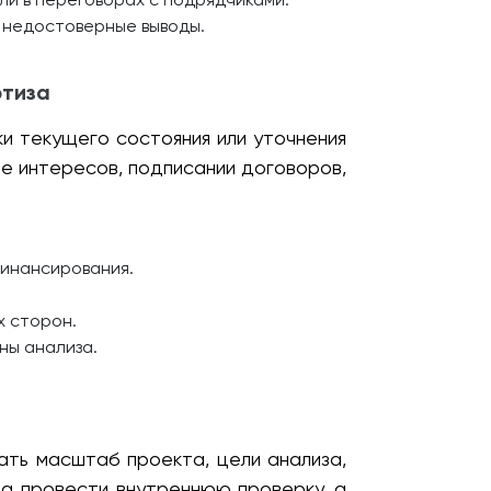
 недостоверные выводы.
ртиза
ки текущего состояния или уточнения
е интересов, подписании договоров,
финансирования.
х сторон.
ны анализа.
ть масштаб проекта, цели анализа,
ла провести внутреннюю проверку, а