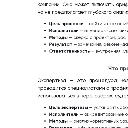
компании. Она может включать ариф
но не предполагает глубокого анали
Цель проверки
— найти явные ошиб
Исполнители
— инженеры-сметчики,
Методы
— сверка с проектом, рас
Результат
— замечания, рекоменда
Ответственность
— внутренняя ил
Что пр
Экспертиза — это процедура нез
проводится специалистами с профил
использоваться в переговорах, суд
Цель экспертизы
— установить обо
Исполнители
— аккредитованные ор
Методы
— анализ нормативных баз,
Результат
— официальное заключени