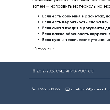
затем — направить материалы на экс
Если есть сомнения в расчётах, н
Если есть вероятность спора или
Если смета входит в документы д
Если важно обосновать корректн
Если нужны технические уточнени
« Предыдующая
© 2012-
2026
СМЕТАПРО-РОСТОВ
+79298210355
smetapro61@a-email.ru