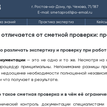
В
г. Ростов-на-Дону, пр. Чехова, 71/187
E-mail: smetapro61@a-email.ru
за знаний
Практика экспертиз
Кейс
 отличается от сметной проверки: п
о различать экспертизу и проверку при работ
окументации
— это не одно и то же. Несмотря на с
процедур принципиальны. Непонимание разницы пр
, недооценке необходимости полноценной независим
и что получает в результате.
о такое сметная проверка и в чём её ограниче
хнический контроль документации специалистами 