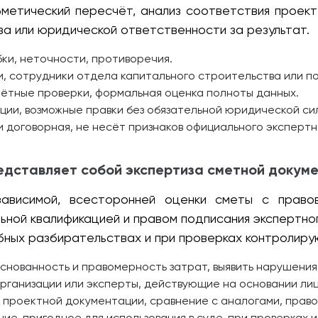
метический пересчёт, анализ соответствия проект
за или юридической ответственности за результат.
ки, неточности, противоречия.
 сотрудники отдела капитального строительства или п
чётные проверки, формальная оценка полноты данных.
ции, возможные правки без обязательной юридической си
и договорная, не несёт признаков официального экспертн
едставляет собой экспертиза сметной докум
ависимой, всесторонней оценки сметы с правов
ьной квалификацией и правом подписания экспертног
ебных разбирательствах и при проверках контролиру
снованность и правомерность затрат, выявить нарушения,
ганизации или эксперты, действующие на основании лице
 проектной документации, сравнение с аналогами, право
е, пригодное для использования в суде, при проверках и