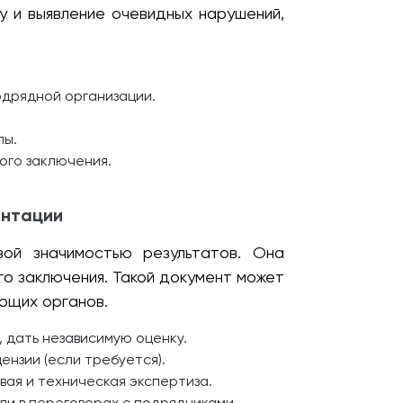
у и выявление очевидных нарушений,
одрядной организации.
лы.
ого заключения.
ентации
ой значимостью результатов. Она
о заключения. Такой документ может
ющих органов.
 дать независимую оценку.
нзии (если требуется).
вая и техническая экспертиза.
ли в переговорах с подрядчиками.