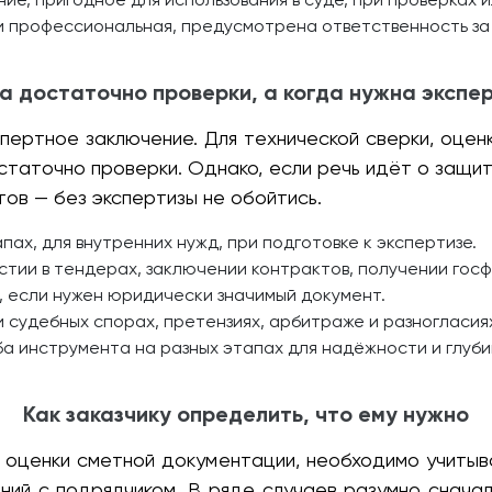
 профессиональная, предусмотрена ответственность за
а достаточно проверки, а когда нужна экспе
пертное заключение. Для технической сверки, оцен
статочно проверки. Однако, если речь идёт о защит
ов — без экспертизы не обойтись.
пах, для внутренних нужд, при подготовке к экспертизе.
стии в тендерах, заключении контрактов, получении гос
, если нужен юридически значимый документ.
 судебных спорах, претензиях, арбитраже и разногласия
ба инструмента на разных этапах для надёжности и глуби
Как заказчику определить, что ему нужно
оценки сметной документации, необходимо учитыва
ний с подрядчиком. В ряде случаев разумно снача